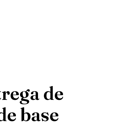
trega de
de base